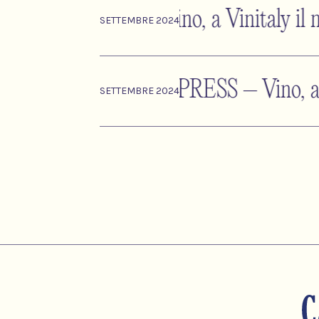
CITTADI – Vino, a Vinitaly il nuo
SETTEMBRE 2024
CAMPANIA PRESS – Vino, a Vinita
SETTEMBRE 2024