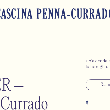
Informativa sulla raccolta
Un'azienda a
la famiglia.
R –
Scar
 Currado