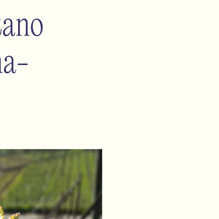
tano
na-