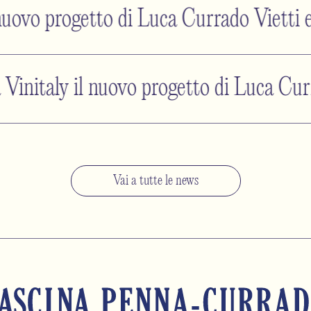
vo progetto di Luca Currado Vietti e
ly il nuovo progetto di Luca Currad
Vai a tutte le news