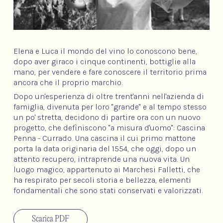
Elena e Luca
il
mondo
del
vino
lo
conoscono
bene,
dopo aver giraco i cinque continenti, bottiglie alla
mano,
per
vendere e fare conoscere
il
territorio prima
ancora
che il proprio marchio.
Dopo
un'esperienza
di
oltre t
rent'anni
nell'azienda di
famiglia, divenuta per loro
"grande"
e al tempo stesso
un
po'
stretta, decidono di
partire
ora con un nuovo
progetto, che defìniscono
"a
misura d'uomo": Cascina
Penna -
Currado.
Una
cascina il cui primo mattone
porta la dat
a
originaria
del
1554, che oggi, dopo un
attento
recupero, intraprende
una nuova vita. Un
luogo magico,
appartenuto ai Marchesi Falletti, che
ha respirato per
secoli storia e bellezza, elementi
fondamentali che sono stati conservati e valorizzati.
Scarica PDF